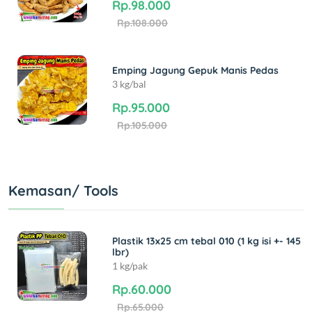
Rp.98.000
Rp.108.000
Emping Jagung Gepuk Manis Pedas
3 kg/bal
Rp.95.000
Rp.105.000
Kemasan/ Tools
Plastik 13x25 cm tebal 010 (1 kg isi +- 145
lbr)
1 kg/pak
Rp.60.000
Rp.65.000