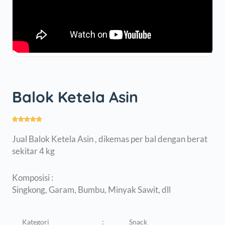
Balok Ketela Asin
Jual Balok Ketela Asin , dikemas per bal dengan berat
sekitar 4 kg
Komposisi :
Singkong, Garam, Bumbu, Minyak Sawit, dll
Kategori
:
Snack