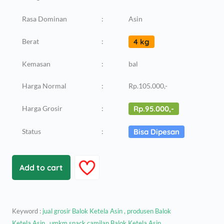
Rasa Dominan
:
Asin
Berat
:
4 kg
Kemasan
:
bal
Harga Normal
:
Rp.105.000,-
Harga Grosir
:
Rp.95.000,-
Status
:
Bisa Dipesan
Add to cart
Keyword :
jual grosir Balok Ketela Asin , produsen Balok
Ketela Asin , umkm snack camilan Balok Ketela Asin