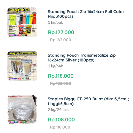
Standing Pouch Zip 16x24cm Full Color
Hijau100pcs)
1 kg/pak
Rp.177.000
Rp.182.000
Standing Pouch Transmetalize Zip
16x24cm Silver (100pcs)
1 kg/pak
Rp.118.000
Rp.123.000
Stoples Biggy CT-250 Bulat (dia:13,5cm ;
tinggi:6,5cm)
2 kg/24 pcs
Rp.108.000
Rp.118.000