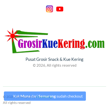
Pusat Grosir Snack & Kue Kering
© 2026, All rights reserved
Kak
Muna
dari
Semarang
sudah checkout
© 2026, developed by
Funskillup
All rights reserved